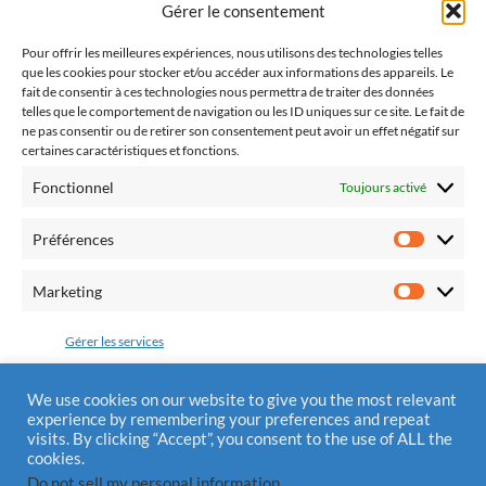
Gérer le consentement
catholiques dont l'objectif est de promouvoir la paix
dans notre pays et dans nos familles par le retour à la
Pour offrir les meilleures expériences, nous utilisons des technologies telles
que les cookies pour stocker et/ou accéder aux informations des appareils. Le
pratique religieuse.
fait de consentir à ces technologies nous permettra de traiter des données
telles que le comportement de navigation ou les ID uniques sur ce site. Le fait de
ne pas consentir ou de retirer son consentement peut avoir un effet négatif sur
certaines caractéristiques et fonctions.
Fonctionnel
Toujours activé
Fédération Pro Europa Christiana
10 chemin du Jaglu
Préférences
28170 St Sauveur Marville
Préfére
Tél.: 0810 310 025
Marketing
Marketi
Mail : contact@alliancedivinemisericorde.fr
Gérer les services
Accepter
We use cookies on our website to give you the most relevant
experience by remembering your preferences and repeat
Mentions Légales
visits. By clicking “Accept”, you consent to the use of ALL the
Refuser
cookies.
Do not sell my personal information
.