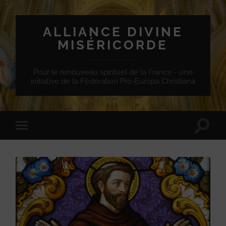
ALLIANCE DIVINE
MISÉRICORDE
Pour le renouveau spirituel de la France - une
initiative de la Fédération Pro-Europa Christiana
Toggle
Toggle
search
mobile
field
menu