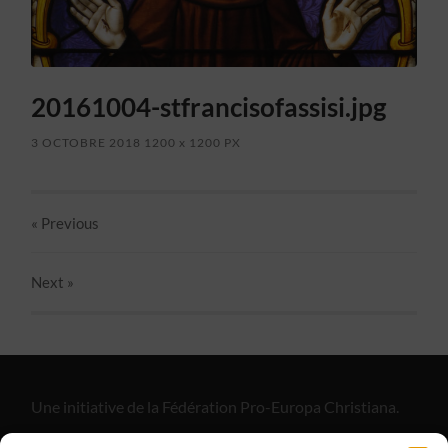
20161004-stfrancisofassisi.jpg
3 OCTOBRE 2018
1200
x
1200 PX
« Previous
Next
»
Une initiative de la Fédération Pro-Europa Christiana.
"Alliance Divine Miséricorde", est un apostolat de laïcs