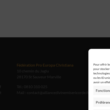
Fédération Pro Europa Christiana
Me
Pour offrir l
pour stocker 
10 chemin du Jaglu
technologies
28170 St Sauveur Marville
ou les ID uni
avoir un effe
f
Tél.: 0810 310 025
Fonction
t
Mail : contact@alliancedivinemisericorde.fr
Préféren