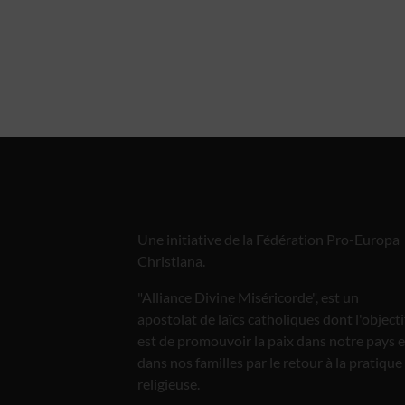
Une initiative de la Fédération Pro-Europa
Christiana.
"Alliance Divine Miséricorde", est un
apostolat de laïcs catholiques dont l'objecti
est de promouvoir la paix dans notre pays e
dans nos familles par le retour à la pratique
religieuse.