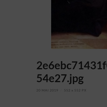
2e6ebc71431f
54e27.jpg
20 MAI 2019
/
552
x
552 PX