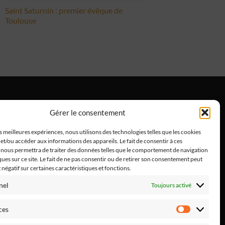
Saint Saturnin : premier évêque de
Toulouse
Gérer le consentement
ntions Légales
es meilleures expériences, nous utilisons des technologies telles que les cookies
et/ou accéder aux informations des appareils. Le fait de consentir à ces
 nous permettra de traiter des données telles que le comportement de navigation
ques sur ce site. Le fait de ne pas consentir ou de retirer son consentement peut
t négatif sur certaines caractéristiques et fonctions.
nel
Toujours activé
ces
Préféren