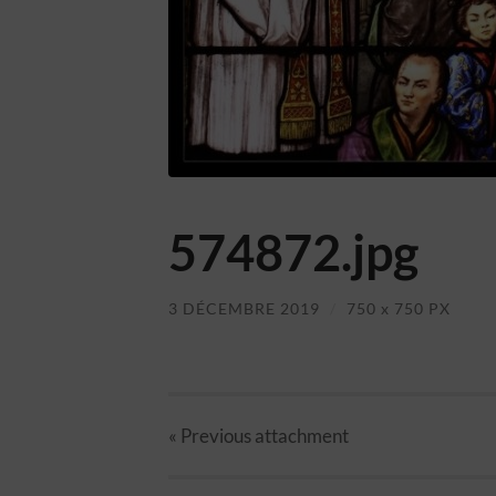
574872.jpg
3 DÉCEMBRE 2019
/
750
x
750 PX
« Previous
attachment