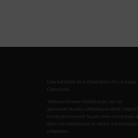
Une initiative de la Fédération Pro-Europa
Christiana.
"Alliance Divine Miséricorde", est un
apostolat de laïcs catholiques dont l'objecti
est de promouvoir la paix dans notre pays e
dans nos familles par le retour à la pratique
religieuse.