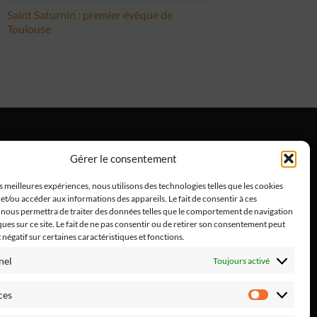
Saint Saturnin : premier évêque de
Toulouse
Gérer le consentement
ntions Légales
es meilleures expériences, nous utilisons des technologies telles que les cookies
et/ou accéder aux informations des appareils. Le fait de consentir à ces
 nous permettra de traiter des données telles que le comportement de navigation
ques sur ce site. Le fait de ne pas consentir ou de retirer son consentement peut
t négatif sur certaines caractéristiques et fonctions.
nel
Toujours activé
ces
Préféren