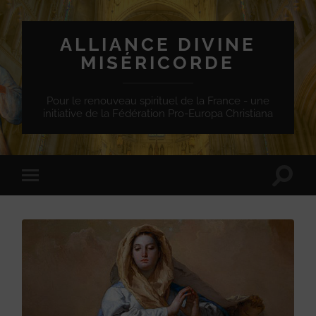
ALLIANCE DIVINE
MISÉRICORDE
Pour le renouveau spirituel de la France - une
initiative de la Fédération Pro-Europa Christiana
Toggle
Toggle
search
mobile
field
menu