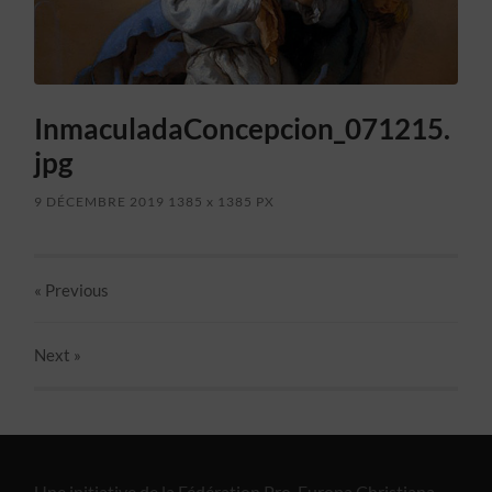
InmaculadaConcepcion_071215.
jpg
9 DÉCEMBRE 2019
1385
x
1385 PX
« Previous
Next
»
Une initiative de la Fédération Pro-Europa Christiana.