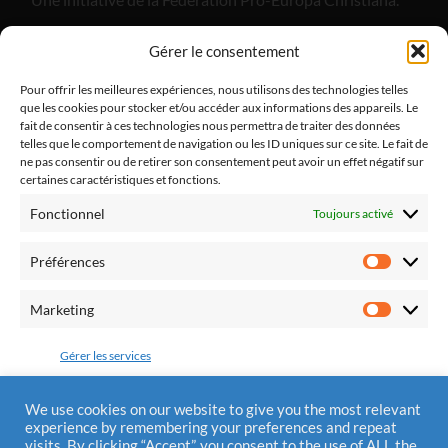
"Alliance Divine Miséricorde", est un apostolat de laïcs
Gérer le consentement
catholiques dont l'objectif est de promouvoir la paix
dans notre pays et dans nos familles par le retour à la
Pour offrir les meilleures expériences, nous utilisons des technologies telles
que les cookies pour stocker et/ou accéder aux informations des appareils. Le
pratique religieuse.
fait de consentir à ces technologies nous permettra de traiter des données
telles que le comportement de navigation ou les ID uniques sur ce site. Le fait de
ne pas consentir ou de retirer son consentement peut avoir un effet négatif sur
certaines caractéristiques et fonctions.
Fonctionnel
Toujours activé
Fédération Pro Europa Christiana
10 chemin du Jaglu
Préférences
28170 St Sauveur Marville
Préfére
Tél.: 0810 310 025
Marketing
Marketi
Mail : contact@alliancedivinemisericorde.fr
Gérer les services
Accepter
We use cookies on our website to give you the most relevant
experience by remembering your preferences and repeat
Mentions Légales
visits. By clicking “Accept”, you consent to the use of ALL the