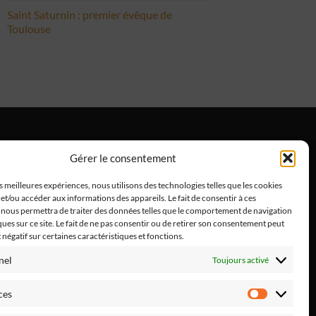
Saint Saturnin : premier évêque de
Toulouse
Gérer le consentement
ntions Légales
es meilleures expériences, nous utilisons des technologies telles que les cookies
et/ou accéder aux informations des appareils. Le fait de consentir à ces
 nous permettra de traiter des données telles que le comportement de navigation
ques sur ce site. Le fait de ne pas consentir ou de retirer son consentement peut
t négatif sur certaines caractéristiques et fonctions.
nel
Toujours activé
ces
Préféren