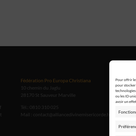
Fédération Pro Europa Christiana
Me
Pour offrir l
pour stocker 
10 chemin du Jaglu
technologies
28170 St Sauveur Marville
ou les ID uni
avoir un effe
f
Tél.: 0810 310 025
Fonction
t
Mail : contact@alliancedivinemisericorde.fr
Préféren