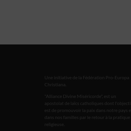
Une initiative de la Fédération Pro-Europa
Christiana.
"Alliance Divine Miséricorde", est un
apostolat de laïcs catholiques dont l'objecti
est de promouvoir la paix dans notre pays e
dans nos familles par le retour à la pratique
religieuse.