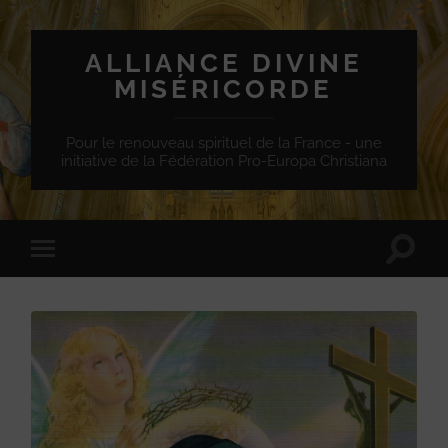
ALLIANCE DIVINE
MISÉRICORDE
Pour le renouveau spirituel de la France - une
initiative de la Fédération Pro-Europa Christiana
Toggle
Toggle
search
mobile
field
menu