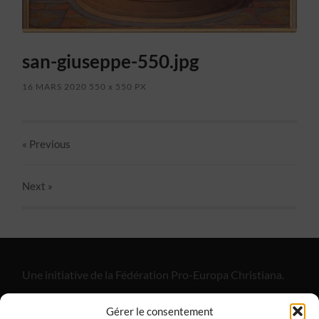
san-giuseppe-550.jpg
16 MARS 2020
550
x
550 PX
« Previous
Next
»
Une initiative de la Fédération Pro-Europa Christiana.
"Alliance Divine Miséricorde", est un apostolat de laïcs
Gérer le consentement