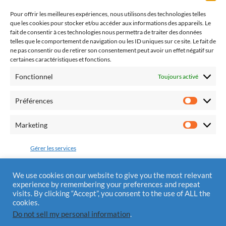
catholiques dont l'objectif est de promouvoir la paix
dans notre pays et dans nos familles par le retour à la
Pour offrir les meilleures expériences, nous utilisons des technologies telles
que les cookies pour stocker et/ou accéder aux informations des appareils. Le
pratique religieuse.
fait de consentir à ces technologies nous permettra de traiter des données
telles que le comportement de navigation ou les ID uniques sur ce site. Le fait de
ne pas consentir ou de retirer son consentement peut avoir un effet négatif sur
certaines caractéristiques et fonctions.
Fonctionnel
Toujours activé
Fédération Pro Europa Christiana
10 chemin du Jaglu
Préférences
28170 St Sauveur Marville
Préfére
Tél.: 0810 310 025
Marketing
Marketi
Mail : contact@alliancedivinemisericorde.fr
Gérer les services
Accepter
We use cookies on our website to give you the most relevant
experience by remembering your preferences and repeat
Mentions Légales
visits. By clicking “Accept”, you consent to the use of ALL the
Refuser
cookies.
Do not sell my personal information
.
Enregistrer les préférences