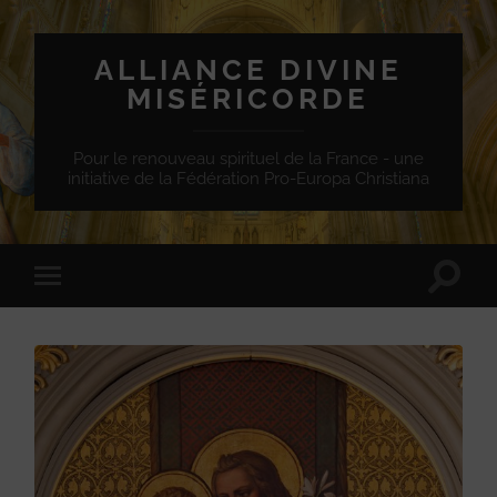
ALLIANCE DIVINE
MISÉRICORDE
Pour le renouveau spirituel de la France - une
initiative de la Fédération Pro-Europa Christiana
Toggle
Toggle
search
mobile
field
menu