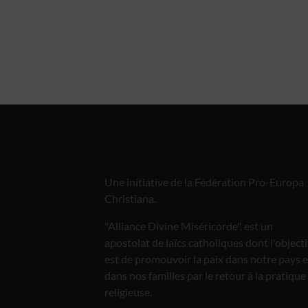
Une initiative de la Fédération Pro-Europa
Christiana.
"Alliance Divine Miséricorde", est un
apostolat de laïcs catholiques dont l'objecti
est de promouvoir la paix dans notre pays e
dans nos familles par le retour à la pratique
religieuse.