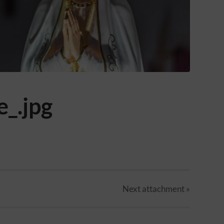
_.jpg
Next
attachment
»