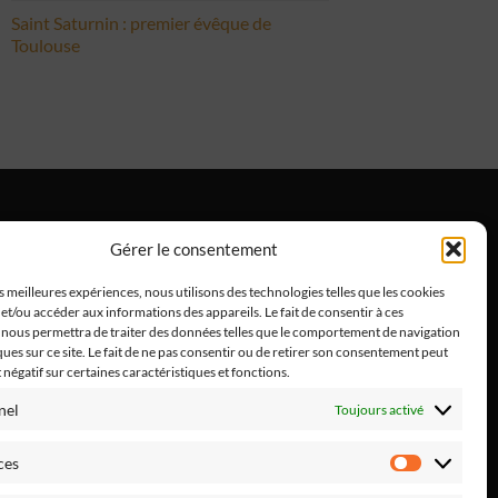
Saint Saturnin : premier évêque de
Toulouse
Gérer le consentement
ntions Légales
es meilleures expériences, nous utilisons des technologies telles que les cookies
et/ou accéder aux informations des appareils. Le fait de consentir à ces
 nous permettra de traiter des données telles que le comportement de navigation
ques sur ce site. Le fait de ne pas consentir ou de retirer son consentement peut
t négatif sur certaines caractéristiques et fonctions.
nel
Toujours activé
ces
Préféren