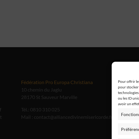
Fédération Pro Europa Christiana
Me
Pour offrir l
pour stocker 
10 chemin du Jaglu
technologies
28170 St Sauveur Marville
ou les ID uni
avoir un effe
f
Tél.: 0810 310 025
Fonction
t
Mail : contact@alliancedivinemisericorde.fr
Préféren