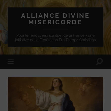
ALLIANCE DIVINE
MISÉRICORDE
Pour le renouveau spirituel de la France - une
initiative de la Fédération Pro-Europa Christiana
Toggle
Toggle
search
mobile
field
menu