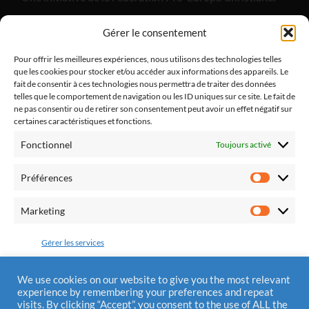
"Alliance Divine Miséricorde", est un apostolat de laïcs
Gérer le consentement
catholiques dont l'objectif est de promouvoir la paix
dans notre pays et dans nos familles par le retour à la
Pour offrir les meilleures expériences, nous utilisons des technologies telles
que les cookies pour stocker et/ou accéder aux informations des appareils. Le
pratique religieuse.
fait de consentir à ces technologies nous permettra de traiter des données
telles que le comportement de navigation ou les ID uniques sur ce site. Le fait de
ne pas consentir ou de retirer son consentement peut avoir un effet négatif sur
certaines caractéristiques et fonctions.
Fonctionnel
Toujours activé
Fédération Pro Europa Christiana
10 chemin du Jaglu
Préférences
28170 St Sauveur Marville
Préfére
Tél.: 0810 310 025
Marketing
Marketi
Mail : contact@alliancedivinemisericorde.fr
Gérer les services
Accepter
We use cookies on our website to give you the most relevant
experience by remembering your preferences and repeat
Mentions Légales
visits. By clicking “Accept”, you consent to the use of ALL the