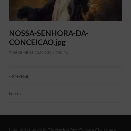
NOSSA-SENHORA-DA-
CONCEICAO.jpg
7 DÉCEMBRE 2020
750
x
750 PX
« Previous
Next
»
Une initiative de la Fédération Pro-Europa Christiana.