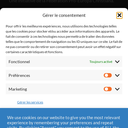
Une initiative de la Fédération Pro-Europa Christiana.
"Alliance Divine Miséricorde", est un apostolat de laïcs
Gérer le consentement
catholiques dont l'objectif est de promouvoir la paix
dans notre pays et dans nos familles par le retour à la
Pour offrir les meilleures expériences, nous utilisons des technologies telles
que les cookies pour stocker et/ou accéder aux informations des appareils. Le
pratique religieuse.
fait de consentir à ces technologies nous permettra de traiter des données
telles que le comportement de navigation ou les ID uniques sur ce site. Le fait de
ne pas consentir ou de retirer son consentement peut avoir un effet négatif sur
certaines caractéristiques et fonctions.
Fonctionnel
Toujours activé
Fédération Pro Europa Christiana
10 chemin du Jaglu
Préférences
28170 St Sauveur Marville
Préfére
Tél.: 0810 310 025
Marketing
Marketi
Mail : contact@alliancedivinemisericorde.fr
Gérer les services
Accepter
We use cookies on our website to give you the most relevant
experience by remembering your preferences and repeat
Mentions Légales
visits. By clicking “Accept”, you consent to the use of ALL the