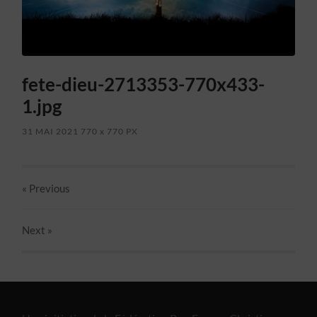
fete-dieu-2713353-770x433-
1.jpg
31 MAI 2021
770
x
770 PX
« Previous
Next
»