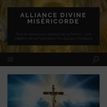
ALLIANCE DIVINE
MISÉRICORDE
Pour le renouveau spirituel de la France - une
initiative de la Fédération Pro-Europa Christiana
Toggle
Toggle
search
mobile
field
menu