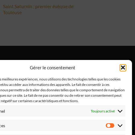
Saint Saturnin : premier évêque de
Toulouse
Gérer le consentement
ntions Légales
es meilleures expériences, nous utilisons des technologies telles que les cookies
et/ou accéder aux informations des appareils. Le fait de consentir à ces
 nous permettra de traiter des données telles que le comportement de navigation
ques sur ce site. Le fait de ne pas consentir ou de retirer son consentement peut
t négatif sur certaines caractéristiques et fonctions.
nel
Toujours activé
ces
Préféren