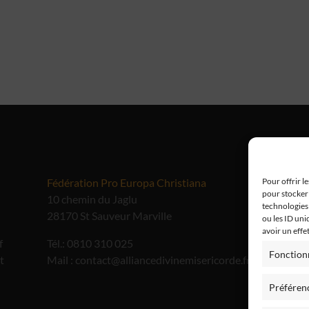
Fédération Pro Europa Christiana
Me
Pour offrir l
pour stocker 
10 chemin du Jaglu
technologies
28170 St Sauveur Marville
ou les ID uni
avoir un effe
f
Tél.: 0810 310 025
Fonction
t
Mail : contact@alliancedivinemisericorde.fr
Préféren