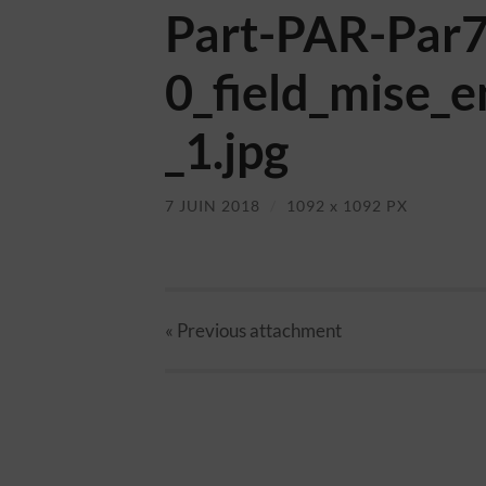
Part-PAR-Par
0_field_mise_e
_1.jpg
7 JUIN 2018
/
1092
x
1092 PX
« Previous
attachment