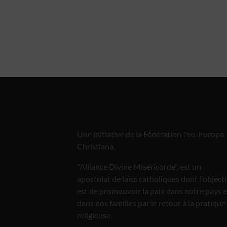
Une initiative de la Fédération Pro-Europa
Christiana.
"Alliance Divine Miséricorde", est un
apostolat de laïcs catholiques dont l'objecti
est de promouvoir la paix dans notre pays e
dans nos familles par le retour à la pratique
religieuse.