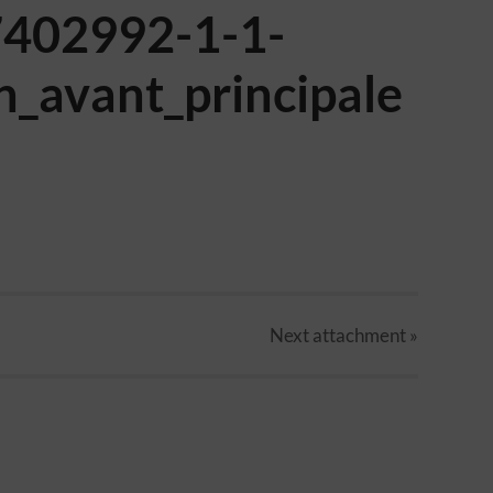
7402992-1-1-
n_avant_principale
Next
attachment
»