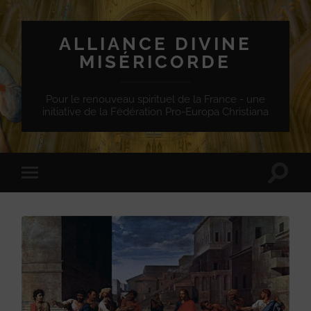
ALLIANCE DIVINE
MISÉRICORDE
Pour le renouveau spirituel de la France - une
initiative de la Fédération Pro-Europa Christiana
Toggle
Toggle
search
mobile
field
menu