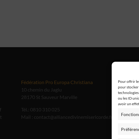
Fédération Pro Europa Christiana
Me
Pour offrir l
pour stocker 
10 chemin du Jaglu
technologies
28170 St Sauveur Marville
ou les ID uni
avoir un effe
f
Tél.: 0810 310 025
Fonction
t
Mail : contact@alliancedivinemisericorde.fr
Préféren