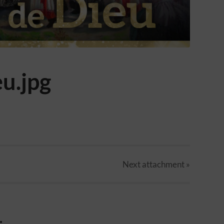
eu.jpg
Next
attachment
»