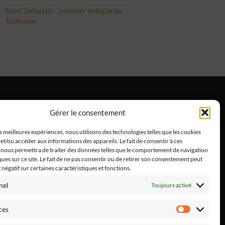
Saint Saturnin : premier évêque de
Toulouse
Gérer le consentement
ntions Légales
es meilleures expériences, nous utilisons des technologies telles que les cookies
et/ou accéder aux informations des appareils. Le fait de consentir à ces
 nous permettra de traiter des données telles que le comportement de navigation
ques sur ce site. Le fait de ne pas consentir ou de retirer son consentement peut
t négatif sur certaines caractéristiques et fonctions.
nel
Toujours activé
ces
Préféren