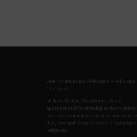
Une initiative de la Fédération Pro-Europa
Christiana.
"Alliance Divine Miséricorde", est un
apostolat de laïcs catholiques dont l'objecti
est de promouvoir la paix dans notre pays e
dans nos familles par le retour à la pratique
religieuse.