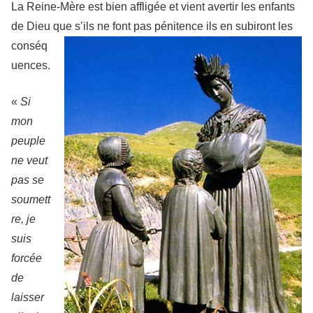
La Reine-Mère est bien affligée et vient avertir les enfants
de Dieu que s’ils ne font pas pénitence ils en subir
ont les
conséq
uences.
«
Si
mon
peuple
ne veut
pas se
soumett
re, je
suis
forcée
de
laisser