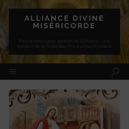
ALLIANCE DIVINE
MISÉRICORDE
Pour le renouveau spirituel de la France - une
initiative de la Fédération Pro-Europa Christiana
Toggle
Toggle
search
mobile
field
menu