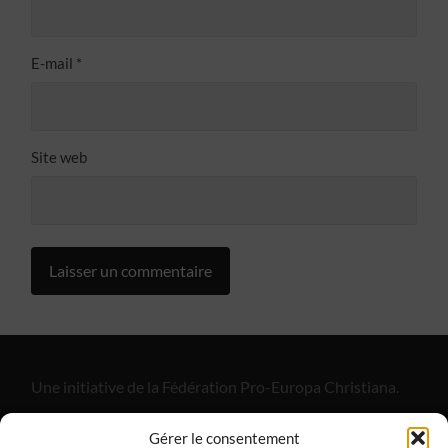
E-mail
*
Site web
Une initiative de la Fédération Pro-Europa Christiana.
"Alliance Divine Miséricorde", est un apostolat de laïcs
Gérer le consentement