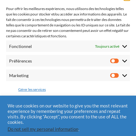
catholiques dont l'objectif est de promouvoir la paix
dans notre pays et dans nos familles par le retour à la
Pour offrir les meilleures expériences, nous utilisons des technologies telles
que les cookies pour stocker et/ou accéder aux informations des appareils. Le
pratique religieuse.
fait de consentir à ces technologies nous permettra de traiter des données
telles que le comportement de navigation ou les ID uniques sur ce site. Le fait de
ne pas consentir ou de retirer son consentement peut avoir un effet négatif sur
certaines caractéristiques et fonctions.
Fonctionnel
Toujours activé
Fédération Pro Europa Christiana
10 chemin du Jaglu
Préférences
28170 St Sauveur Marville
Préfére
Tél.: 0810 310 025
Marketing
Marketi
Mail : contact@alliancedivinemisericorde.fr
Gérer les services
Accepter
We use cookies on our website to give you the most relevant
experience by remembering your preferences and repeat
Mentions Légales
visits. By clicking “Accept”, you consent to the use of ALL the
Refuser
cookies.
Do not sell my personal information
.
Enregistrer les préférences