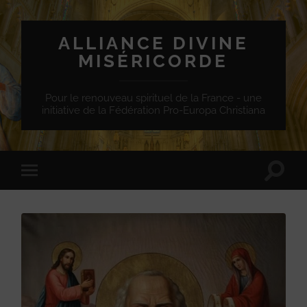
ALLIANCE DIVINE
MISÉRICORDE
Pour le renouveau spirituel de la France - une
initiative de la Fédération Pro-Europa Christiana
Toggle
Toggle
search
mobile
field
menu