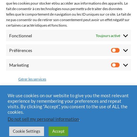
que les cookies pour stocker et/ou accéder aux informations des appareils. Le
pratique religieuse.
fait de consentir à ces technologies nous permettra de traiter des données
telles que le comportement de navigation ou les ID uniques sur ce site. Le fait de
ne pas consentir ou de retirer son consentement peut avoir un effet négatif sur
certaines caractéristiques et fonctions.
Fonctionnel
Toujours activé
Fédération Pro Europa Christiana
10 chemin du Jaglu
Préférences
28170 St Sauveur Marville
Préfére
Tél.: 0810 310 025
Marketing
Marketi
Mail : contact@alliancedivinemisericorde.fr
Gérer les services
Accepter
We use cookies on our website to give you the most relevant
experience by remembering your preferences and repeat
Mentions Légales
visits. By clicking “Accept”, you consent to the use of ALL the
Refuser
cookies.
Do not sell my personal information
.
Enregistrer les préférences
Cookie Settings
Accept
© 2026
ALLIANCE DIVINE MISÉRICORDE
—
UP ↑