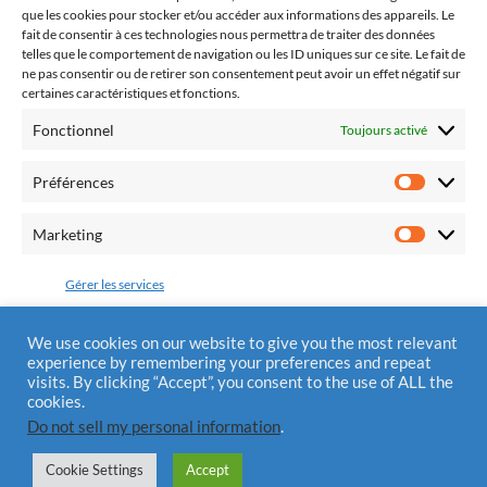
que les cookies pour stocker et/ou accéder aux informations des appareils. Le
pratique religieuse.
fait de consentir à ces technologies nous permettra de traiter des données
telles que le comportement de navigation ou les ID uniques sur ce site. Le fait de
ne pas consentir ou de retirer son consentement peut avoir un effet négatif sur
certaines caractéristiques et fonctions.
Fonctionnel
Toujours activé
Fédération Pro Europa Christiana
10 chemin du Jaglu
Préférences
28170 St Sauveur Marville
Préfére
Tél.: 0810 310 025
Marketing
Marketi
Mail : contact@alliancedivinemisericorde.fr
Gérer les services
Accepter
We use cookies on our website to give you the most relevant
experience by remembering your preferences and repeat
Mentions Légales
visits. By clicking “Accept”, you consent to the use of ALL the
Refuser
cookies.
Do not sell my personal information
.
Enregistrer les préférences
Cookie Settings
Accept
© 2026
ALLIANCE DIVINE MISÉRICORDE
—
UP ↑