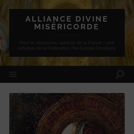
ALLIANCE DIVINE
MISÉRICORDE
Pour le renouveau spirituel de la France - une
initiative de la Fédération Pro-Europa Christiana
Toggle
Toggle
search
mobile
field
menu