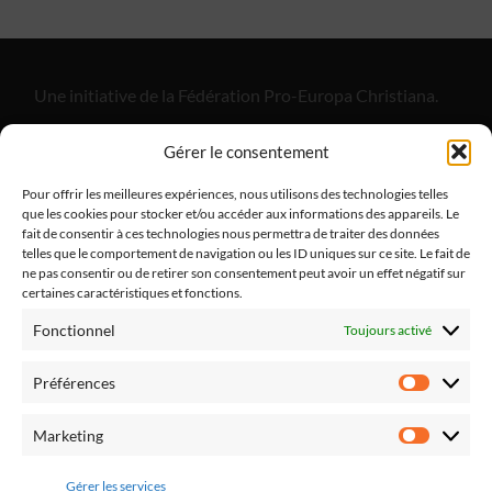
Une initiative de la Fédération Pro-Europa Christiana.
"Alliance Divine Miséricorde", est un apostolat de laïcs
Gérer le consentement
catholiques dont l'objectif est de promouvoir la paix
dans notre pays et dans nos familles par le retour à la
Pour offrir les meilleures expériences, nous utilisons des technologies telles
que les cookies pour stocker et/ou accéder aux informations des appareils. Le
pratique religieuse.
fait de consentir à ces technologies nous permettra de traiter des données
telles que le comportement de navigation ou les ID uniques sur ce site. Le fait de
ne pas consentir ou de retirer son consentement peut avoir un effet négatif sur
certaines caractéristiques et fonctions.
Fonctionnel
Toujours activé
Fédération Pro Europa Christiana
10 chemin du Jaglu
Préférences
28170 St Sauveur Marville
Préfére
Tél.: 0810 310 025
Marketing
Marketi
Mail : contact@alliancedivinemisericorde.fr
Gérer les services