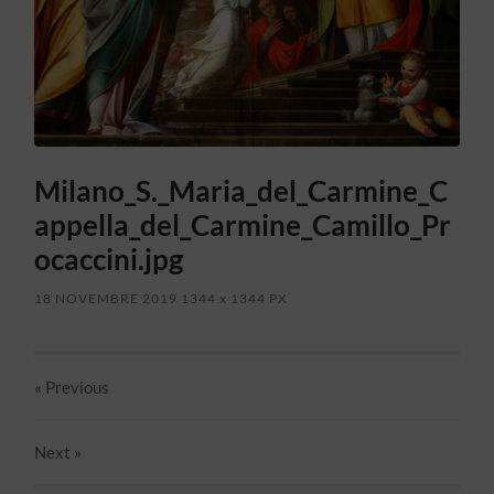
Milano_S._Maria_del_Carmine_C
appella_del_Carmine_Camillo_Pr
ocaccini.jpg
18 NOVEMBRE 2019
1344
x
1344 PX
« Previous
Next
»