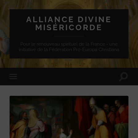
ALLIANCE DIVINE
MISÉRICORDE
Pour le renouveau spirituel de la France - une
initiative de la Fédération Pro-Europa Christiana
Toggle
Toggle
search
mobile
field
menu