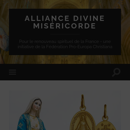
ALLIANCE DIVINE
MISÉRICORDE
Pour le renouveau spirituel de la France - une
initiative de la Fédération Pro-Europa Christiana
Toggle
Toggle
search
mobile
field
menu