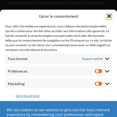
Une initiative de la Fédération Pro-Europa Christiana.
"Alliance Divine Miséricorde", est un apostolat de laïcs
Gérer le consentement
catholiques dont l'objectif est de promouvoir la paix
dans notre pays et dans nos familles par le retour à la
Pour offrir les meilleures expériences, nous utilisons des technologies telles
que les cookies pour stocker et/ou accéder aux informations des appareils. Le
pratique religieuse.
fait de consentir à ces technologies nous permettra de traiter des données
telles que le comportement de navigation ou les ID uniques sur ce site. Le fait de
ne pas consentir ou de retirer son consentement peut avoir un effet négatif sur
certaines caractéristiques et fonctions.
Fonctionnel
Toujours activé
Fédération Pro Europa Christiana
10 chemin du Jaglu
Préférences
28170 St Sauveur Marville
Préfére
Tél.: 0810 310 025
Marketing
Marketi
Mail : contact@alliancedivinemisericorde.fr
Gérer les services
Accepter
We use cookies on our website to give you the most relevant
experience by remembering your preferences and repeat