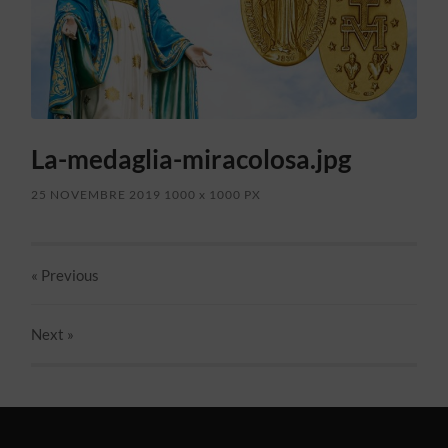
La-medaglia-miracolosa.jpg
25 NOVEMBRE 2019
1000
x
1000 PX
« Previous
Next
»