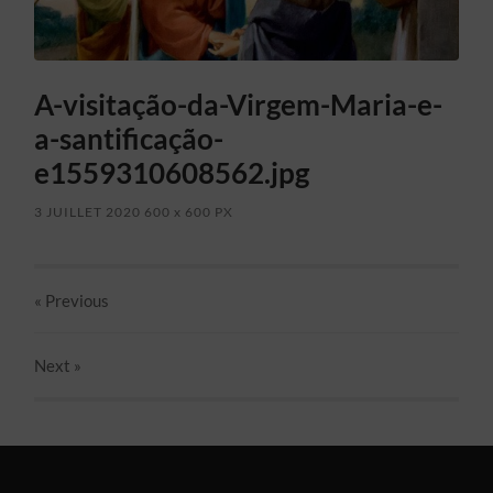
A-visitação-da-Virgem-Maria-e-
a-santificação-
e1559310608562.jpg
3 JUILLET 2020
600
x
600 PX
« Previous
Next
»