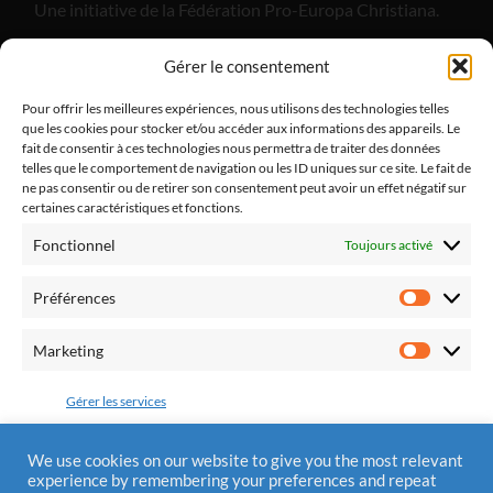
Une initiative de la Fédération Pro-Europa Christiana.
"Alliance Divine Miséricorde", est un apostolat de laïcs
Gérer le consentement
catholiques dont l'objectif est de promouvoir la paix
dans notre pays et dans nos familles par le retour à la
Pour offrir les meilleures expériences, nous utilisons des technologies telles
que les cookies pour stocker et/ou accéder aux informations des appareils. Le
pratique religieuse.
fait de consentir à ces technologies nous permettra de traiter des données
telles que le comportement de navigation ou les ID uniques sur ce site. Le fait de
ne pas consentir ou de retirer son consentement peut avoir un effet négatif sur
certaines caractéristiques et fonctions.
Fonctionnel
Toujours activé
Fédération Pro Europa Christiana
10 chemin du Jaglu
Préférences
28170 St Sauveur Marville
Préfére
Tél.: 0810 310 025
Marketing
Marketi
Mail : contact@alliancedivinemisericorde.fr
Gérer les services
Accepter
We use cookies on our website to give you the most relevant
experience by remembering your preferences and repeat