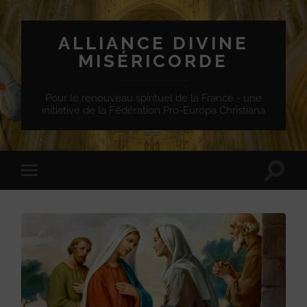
ALLIANCE DIVINE
MISÉRICORDE
Pour le renouveau spirituel de la France - une
initiative de la Fédération Pro-Europa Christiana
Toggle
Toggle
search
mobile
field
menu