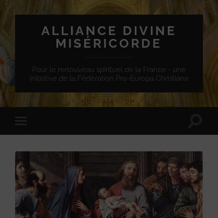
ALLIANCE DIVINE
MISÉRICORDE
Pour le renouveau spirituel de la France - une
initiative de la Fédération Pro-Europa Christiana
Toggle
Toggle
search
mobile
field
menu