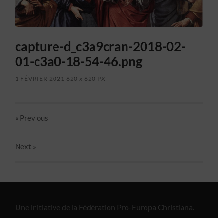
capture-d_c3a9cran-2018-02-
01-c3a0-18-54-46.png
1 FÉVRIER 2021
620
x
620 PX
« Previous
Next
»
Une initiative de la Fédération Pro-Europa Christiana.