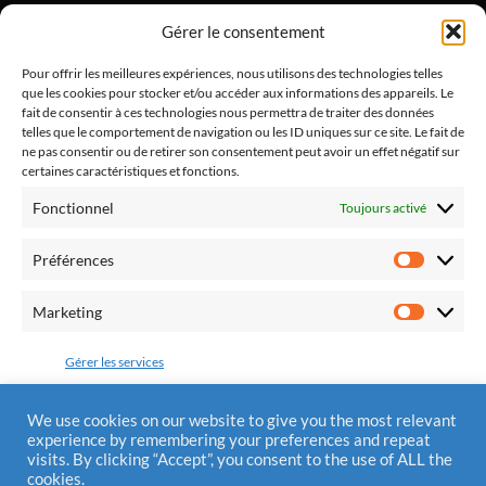
"Alliance Divine Miséricorde", est un apostolat de laïcs
Gérer le consentement
catholiques dont l'objectif est de promouvoir la paix
dans notre pays et dans nos familles par le retour à la
Pour offrir les meilleures expériences, nous utilisons des technologies telles
que les cookies pour stocker et/ou accéder aux informations des appareils. Le
pratique religieuse.
fait de consentir à ces technologies nous permettra de traiter des données
telles que le comportement de navigation ou les ID uniques sur ce site. Le fait de
ne pas consentir ou de retirer son consentement peut avoir un effet négatif sur
certaines caractéristiques et fonctions.
Fonctionnel
Toujours activé
Fédération Pro Europa Christiana
10 chemin du Jaglu
Préférences
28170 St Sauveur Marville
Préfére
Tél.: 0810 310 025
Marketing
Marketi
Mail : contact@alliancedivinemisericorde.fr
Gérer les services
Accepter
We use cookies on our website to give you the most relevant
experience by remembering your preferences and repeat
Mentions Légales
visits. By clicking “Accept”, you consent to the use of ALL the
Refuser
cookies.