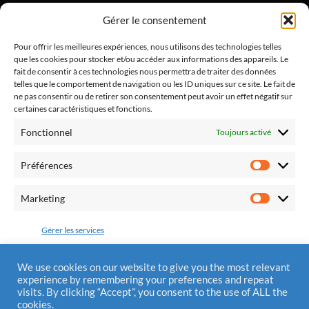
"Alliance Divine Miséricorde", est un apostolat de laïcs
Gérer le consentement
catholiques dont l'objectif est de promouvoir la paix
dans notre pays et dans nos familles par le retour à la
Pour offrir les meilleures expériences, nous utilisons des technologies telles
que les cookies pour stocker et/ou accéder aux informations des appareils. Le
pratique religieuse.
fait de consentir à ces technologies nous permettra de traiter des données
telles que le comportement de navigation ou les ID uniques sur ce site. Le fait de
ne pas consentir ou de retirer son consentement peut avoir un effet négatif sur
certaines caractéristiques et fonctions.
Fonctionnel
Toujours activé
Fédération Pro Europa Christiana
10 chemin du Jaglu
Préférences
28170 St Sauveur Marville
Préfére
Tél.: 0810 310 025
Marketing
Marketi
Mail : contact@alliancedivinemisericorde.fr
Gérer les services
Accepter
We use cookies on our website to give you the most relevant
experience by remembering your preferences and repeat
Mentions Légales
visits. By clicking “Accept”, you consent to the use of ALL the
Refuser
cookies.