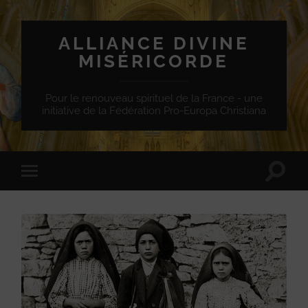
ALLIANCE DIVINE
MISÉRICORDE
Pour le renouveau spirituel de la France - une
initiative de la Fédération Pro-Europa Christiana
Toggle
Toggle
search
mobile
field
menu