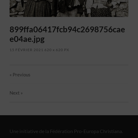
899ffa06417fcb94c2698756cae
e04ae.jpg
15 FÉVRIER 2021
620
x
620 PX
« Previous
Next
»
Une initiative de la Fédération Pro-Europa Christiana.