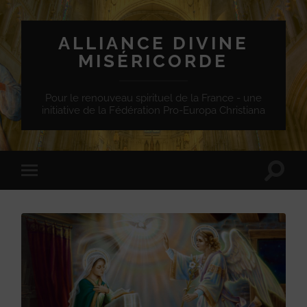
ALLIANCE DIVINE
MISÉRICORDE
Pour le renouveau spirituel de la France - une
initiative de la Fédération Pro-Europa Christiana
Toggle
Toggle
search
mobile
field
menu