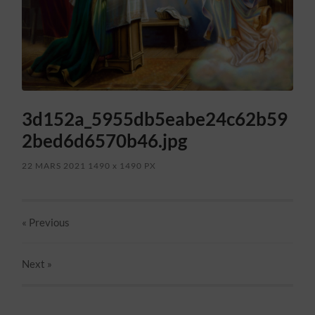
3d152a_5955db5eabe24c62b59
2bed6d6570b46.jpg
22 MARS 2021
1490
x
1490 PX
« Previous
Next
»