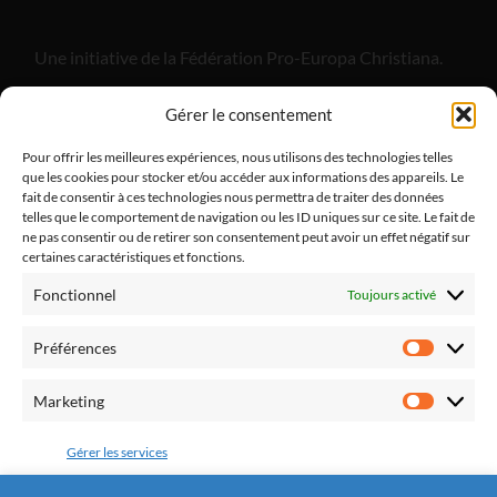
Une initiative de la Fédération Pro-Europa Christiana.
"Alliance Divine Miséricorde", est un apostolat de laïcs
Gérer le consentement
catholiques dont l'objectif est de promouvoir la paix
dans notre pays et dans nos familles par le retour à la
Pour offrir les meilleures expériences, nous utilisons des technologies telles
que les cookies pour stocker et/ou accéder aux informations des appareils. Le
pratique religieuse.
fait de consentir à ces technologies nous permettra de traiter des données
telles que le comportement de navigation ou les ID uniques sur ce site. Le fait de
ne pas consentir ou de retirer son consentement peut avoir un effet négatif sur
certaines caractéristiques et fonctions.
Fonctionnel
Toujours activé
Fédération Pro Europa Christiana
10 chemin du Jaglu
Préférences
28170 St Sauveur Marville
Préfére
Tél.: 0810 310 025
Marketing
Marketi
Mail : contact@alliancedivinemisericorde.fr
Gérer les services