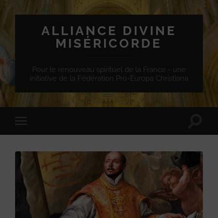
ALLIANCE DIVINE
MISÉRICORDE
Pour le renouveau spirituel de la France - une
initiative de la Fédération Pro-Europa Christiana
Toggle
Toggle
search
mobile
field
menu