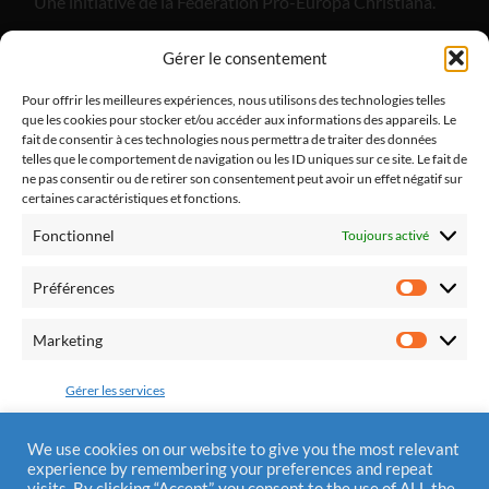
Une initiative de la Fédération Pro-Europa Christiana.
"Alliance Divine Miséricorde", est un apostolat de laïcs
Gérer le consentement
catholiques dont l'objectif est de promouvoir la paix
dans notre pays et dans nos familles par le retour à la
Pour offrir les meilleures expériences, nous utilisons des technologies telles
que les cookies pour stocker et/ou accéder aux informations des appareils. Le
pratique religieuse.
fait de consentir à ces technologies nous permettra de traiter des données
telles que le comportement de navigation ou les ID uniques sur ce site. Le fait de
ne pas consentir ou de retirer son consentement peut avoir un effet négatif sur
certaines caractéristiques et fonctions.
Fonctionnel
Toujours activé
Fédération Pro Europa Christiana
10 chemin du Jaglu
Préférences
28170 St Sauveur Marville
Préfére
Tél.: 0810 310 025
Marketing
Marketi
Mail : contact@alliancedivinemisericorde.fr
Gérer les services
Accepter
We use cookies on our website to give you the most relevant
experience by remembering your preferences and repeat
Mentions Légales
visits. By clicking “Accept”, you consent to the use of ALL the