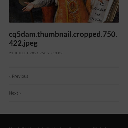
cq5dam.thumbnail.cropped.750.
422.jpeg
21 JUILLET 2021
750
x
750 PX
« Previous
Next
»