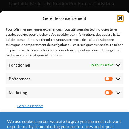
Une initiative de la Fédération Pro-Europa Christiana.
"Alliance Divine Miséricorde", est un apostolat de laïcs
Gérer le consentement
catholiques dont l'objectif est de promouvoir la paix
dans notre pays et dans nos familles par le retour à la
Pour offrir les meilleures expériences, nous utilisons des technologies telles
que les cookies pour stocker et/ou accéder aux informations des appareils. Le
pratique religieuse.
fait de consentir à ces technologies nous permettra de traiter des données
telles que le comportement de navigation ou les ID uniques sur ce site. Le fait de
ne pas consentir ou de retirer son consentement peut avoir un effet négatif sur
certaines caractéristiques et fonctions.
Fonctionnel
Toujours activé
Fédération Pro Europa Christiana
10 chemin du Jaglu
Préférences
28170 St Sauveur Marville
Préfére
Tél.: 0810 310 025
Marketing
Marketi
Mail : contact@alliancedivinemisericorde.fr
Gérer les services
Accepter
We use cookies on our website to give you the most relevant
experience by remembering your preferences and repeat