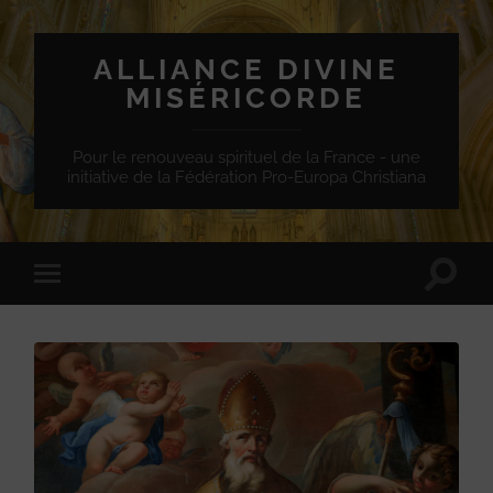
ALLIANCE DIVINE
MISÉRICORDE
Pour le renouveau spirituel de la France - une
initiative de la Fédération Pro-Europa Christiana
Toggle
Toggle
search
mobile
field
menu