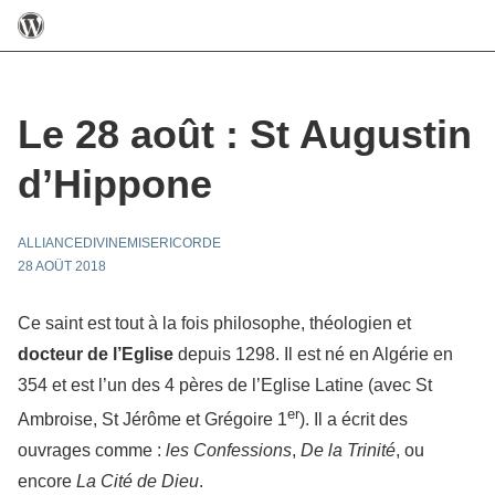
Le 28 août : St Augustin
d’Hippone
ALLIANCEDIVINEMISERICORDE
28 AOÛT 2018
Ce saint est tout à la fois philosophe, théologien et
docteur de l’Eglise
depuis 1298. Il est né en Algérie en
354 et est l’un des 4 pères de l’Eglise Latine (avec St
er
Ambroise, St Jérôme et Grégoire 1
). Il a écrit des
ouvrages comme :
les Confessions
,
De la Trinité
, ou
encore
La Cité de Dieu
.