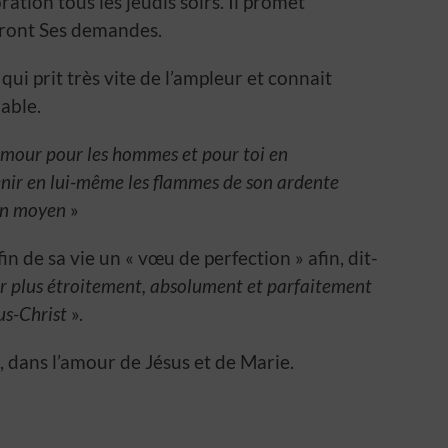
ation tous les jeudis soirs. Il promet
vront Ses demandes.
qui prit très vite de l’ampleur et connait
able.
amour pour les hommes et pour toi en
enir en lui-même les flammes de son ardente
ton moyen
»
 de sa vie un « vœu de perfection » afin, dit-
er plus étroitement, absolument et parfaitement
us-Christ
».
, dans l’amour de Jésus et de Marie.