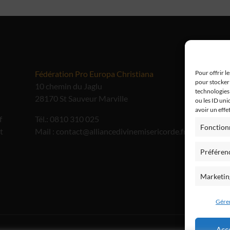
Fédération Pro Europa Christiana
Me
Pour offrir l
pour stocker 
10 chemin du Jaglu
technologies
28170 St Sauveur Marville
ou les ID uni
avoir un effe
f
Tél.: 0810 310 025
Fonction
t
Mail : contact@alliancedivinemisericorde.fr
Préféren
Marketin
Gérer
Acc