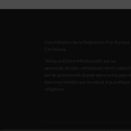
Une initiative de la Fédération Pro-Europa
Christiana.
"Alliance Divine Miséricorde", est un
apostolat de laïcs catholiques dont l'objecti
est de promouvoir la paix dans notre pays e
dans nos familles par le retour à la pratique
religieuse.