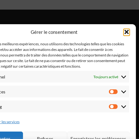
Gérer le consentement
ntions Légales
es meilleures expériences, nous utilisons des technologies telles que les cookies
et/ou accéder aux informations des appareils. Le fait de consentir à ces
 nous permettra de traiter des données telles que le comportement de navigation
ques sur ce site. Le fait de ne pas consentir ou de retirer son consentement peut
t négatif sur certaines caractéristiques et fonctions.
nel
Toujours activé
ces
Préféren
g
Marketi
 les services
epter
Refuser
Enregistrer les préférences