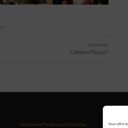
es
NEXT POST
Célébrez Pâques !
Fédération Pro Europa Christiana
Me
Pour offrir l