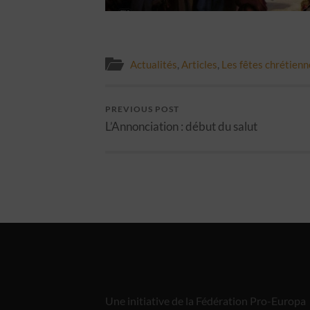
Actualités
,
Articles
,
Les fêtes chrétienn
PREVIOUS POST
L’Annonciation : début du salut
Une initiative de la Fédération Pro-Europa